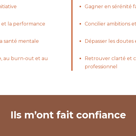
itiative
Gagner en sérénité f
 et la performance
Concilier ambitions et
la santé mentale
Dépasser les doutes 
me, au burn-out et au
Retrouver clarté et 
professionnel
Ils m’ont fait confiance