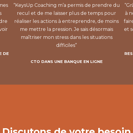
 mes
“KeysUp Coaching m’a permis de prendre du
“Gr
s
recul et de me laisser plus de temps pour
à n
ndre
réaliser les actions à entreprendre, de moins
fai
voir
me mettre la pression. Je sais désormais
et s
maîtriser mon stress dans les situations
difficiles”
E DE
RES
CTO DANS UNE BANQUE EN LIGNE
Discutons de votre besoin