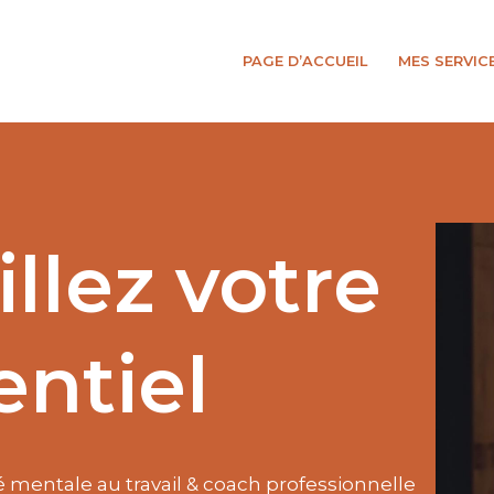
PAGE D’ACCUEIL
MES SERVIC
llez votre
entiel
 mentale au travail & coach professionnelle