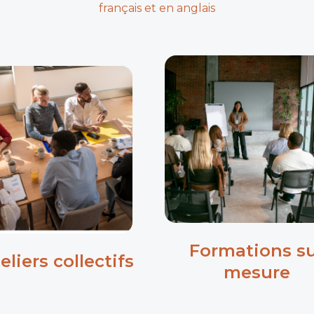
français et en anglais
Formations s
eliers collectifs
mesure