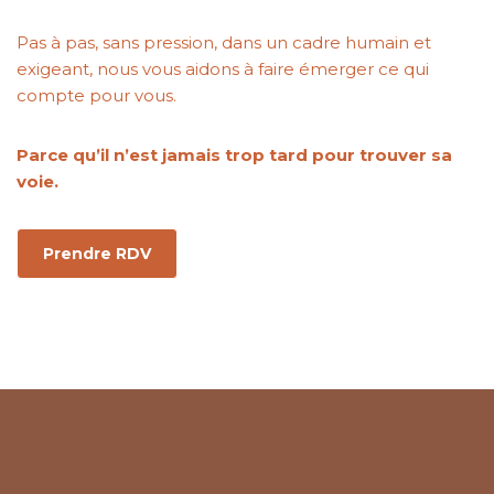
Pas à pas, sans pression, dans un cadre humain et
exigeant, nous vous aidons à faire émerger ce qui
compte pour vous.
Parce qu’il n’est jamais trop tard pour trouver sa
voie.
Prendre RDV